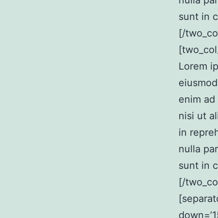
nulla pa
sunt in 
[/two_co
[two_col
Lorem ip
eiusmod 
enim ad 
nisi ut 
in repre
nulla pa
sunt in 
[/two_co
[separat
down=’15