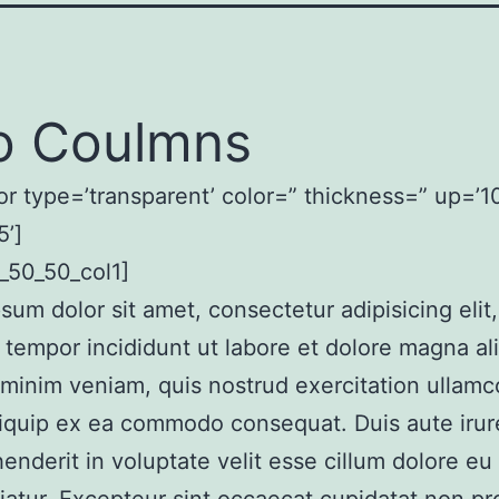
o Coulmns
or type=’transparent’ color=” thickness=” up=’10
’]
_50_50_col1]
sum dolor sit amet, consectetur adipisicing elit
tempor incididunt ut labore et dolore magna al
minim veniam, quis nostrud exercitation ullamco
aliquip ex ea commodo consequat. Duis aute irur
henderit in voluptate velit esse cillum dolore eu 