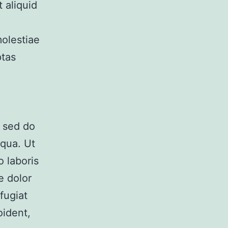
t aliquid
molestiae
ptas
, sed do
iqua. Ut
 laboris
e dolor
fugiat
oident,