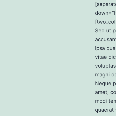
[separat
down=’15
[two_col
Sed ut p
accusan
ipsa qua
vitae di
voluptas
magni do
Neque po
amet, co
modi tem
quaerat 