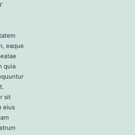
’
ptatem
m, eaque
beatae
m quia
sequuntur
t.
 sit
m eius
uam
ostrum