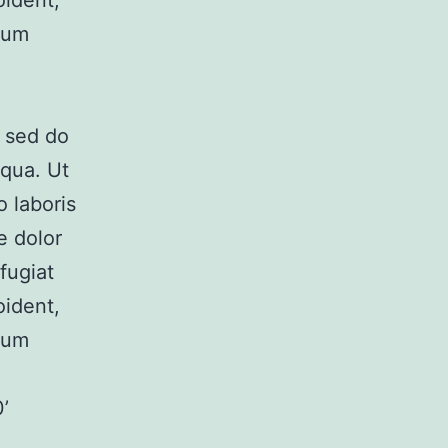
oident,
orum
, sed do
iqua. Ut
 laboris
e dolor
fugiat
oident,
orum
’