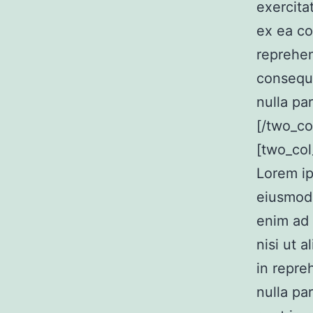
exercita
ex ea c
reprehen
consequa
nulla par
[/two_co
[two_col
Lorem ip
eiusmod 
enim ad 
nisi ut 
in repre
nulla pa