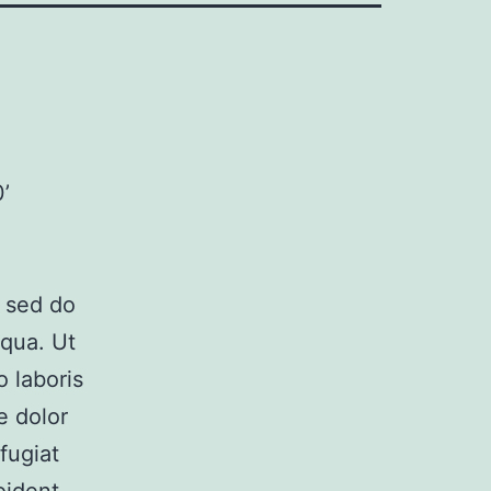
’
, sed do
iqua. Ut
 laboris
e dolor
fugiat