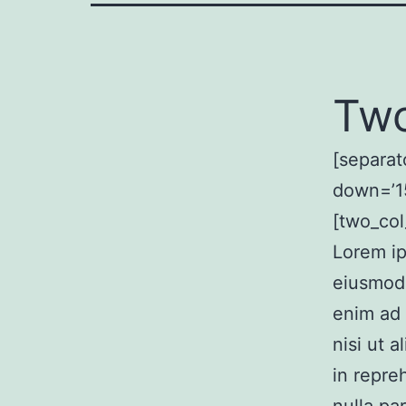
Tw
[separat
down=’15
[two_col
Lorem ip
eiusmod 
enim ad 
nisi ut 
in repre