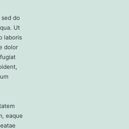
, sed do
iqua. Ut
 laboris
e dolor
fugiat
oident,
orum
ptatem
m, eaque
beatae