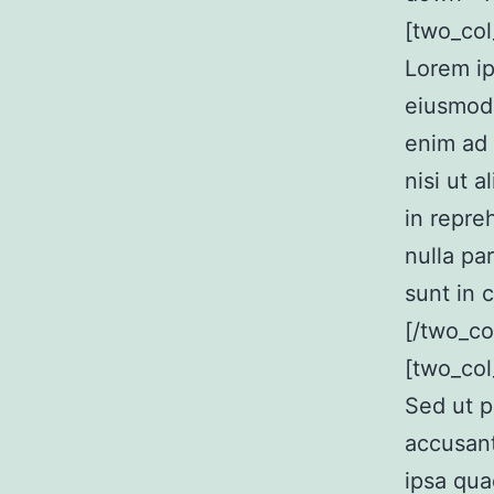
[two_col
Lorem ip
eiusmod 
enim ad 
nisi ut 
in repre
nulla pa
sunt in 
[/two_co
[two_col
Sed ut p
accusan
ipsa qua