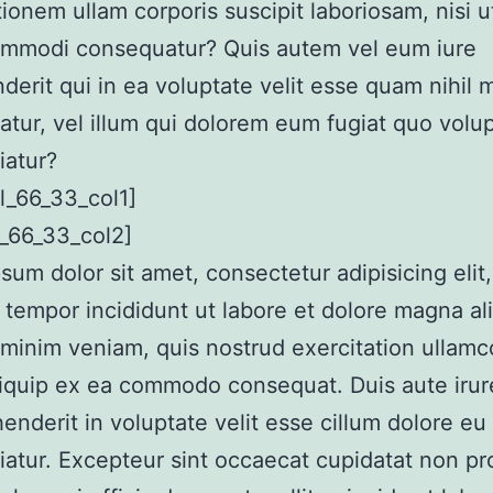
tionem ullam corporis suscipit laboriosam, nisi u
ommodi consequatur? Quis autem vel eum iure
derit qui in ea voluptate velit esse quam nihil 
tur, vel illum qui dolorem eum fugiat quo volu
iatur?
l_66_33_col1]
_66_33_col2]
sum dolor sit amet, consectetur adipisicing elit
tempor incididunt ut labore et dolore magna al
minim veniam, quis nostrud exercitation ullamco
aliquip ex ea commodo consequat. Duis aute irur
henderit in voluptate velit esse cillum dolore eu 
riatur. Excepteur sint occaecat cupidatat non pr