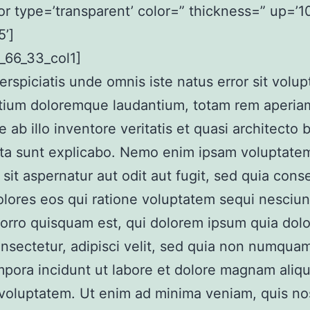
or type=’transparent’ color=” thickness=” up=’10
’]
_66_33_col1]
erspiciatis unde omnis iste natus error sit volu
tium doloremque laudantium, totam rem aperia
e ab illo inventore veritatis et quasi architecto 
cta sunt explicabo. Nemo enim ipsam voluptate
 sit aspernatur aut odit aut fugit, sed quia con
lores eos qui ratione voluptatem sequi nesciun
rro quisquam est, qui dolorem ipsum quia dolor
nsectetur, adipisci velit, sed quia non numqua
pora incidunt ut labore et dolore magnam aliq
voluptatem. Ut enim ad minima veniam, quis n