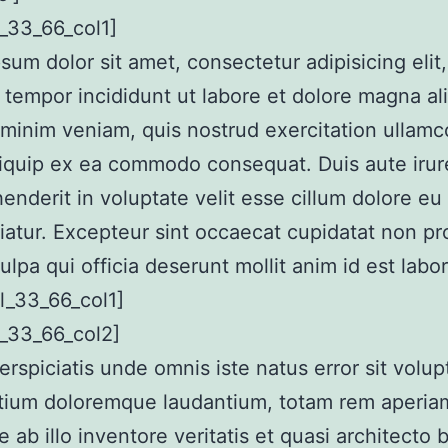
_33_66_col1]
sum dolor sit amet, consectetur adipisicing elit
tempor incididunt ut labore et dolore magna al
minim veniam, quis nostrud exercitation ullamco
aliquip ex ea commodo consequat. Duis aute irur
henderit in voluptate velit esse cillum dolore eu 
riatur. Excepteur sint occaecat cupidatat non pr
culpa qui officia deserunt mollit anim id est lab
l_33_66_col1]
_33_66_col2]
erspiciatis unde omnis iste natus error sit volu
tium doloremque laudantium, totam rem aperia
e ab illo inventore veritatis et quasi architecto 