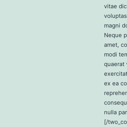
vitae di
voluptas
magni do
Neque po
amet, co
modi tem
quaerat 
exercita
ex ea c
reprehen
consequa
nulla par
[/two_co