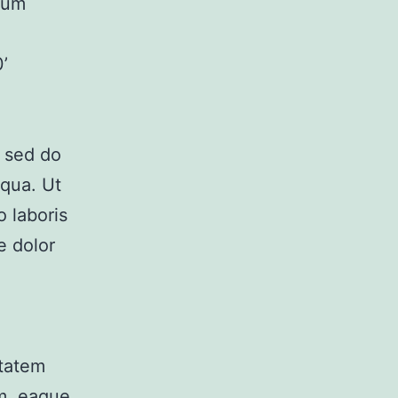
orum
’
, sed do
iqua. Ut
 laboris
e dolor
ptatem
m, eaque