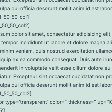
riatur. Excepteur sint occaecat cupidatat non pr
culpa qui officia deserunt mollit anim id est lab
l_50_50_col1]
_50_50_col2]
sum dolor sit amet, consectetur adipisicing elit
tempor incididunt ut labore et dolore magna al
minim veniam, quis nostrud exercitation ullamco
aliquip ex ea commodo consequat. Duis aute irur
henderit in voluptate velit esse cillum dolore eu 
riatur. Excepteur sint occaecat cupidatat non pr
culpa qui officia deserunt mollit anim id est lab
l_50_50_col2]
or type=’transparent’ color=” thickness=” up=’10
’]