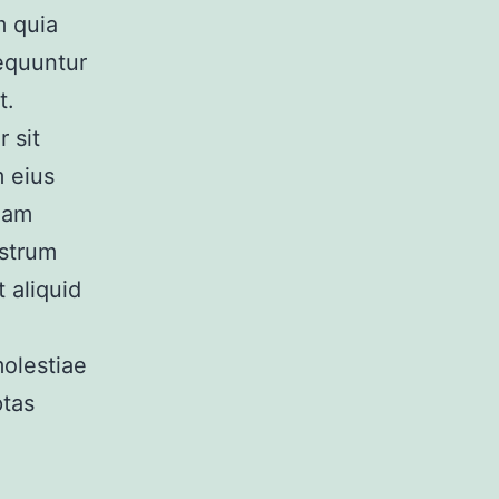
m quia
sequuntur
t.
 sit
m eius
uam
ostrum
t aliquid
molestiae
ptas