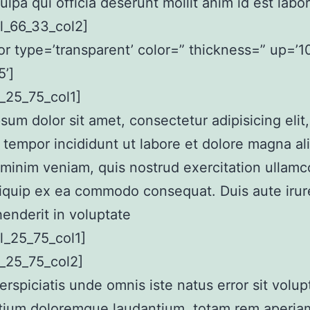
culpa qui officia deserunt mollit anim id est lab
l_66_33_col2]
or type=’transparent’ color=” thickness=” up=’10
’]
_25_75_col1]
sum dolor sit amet, consectetur adipisicing elit
tempor incididunt ut labore et dolore magna al
minim veniam, quis nostrud exercitation ullamco
aliquip ex ea commodo consequat. Duis aute irur
henderit in voluptate
l_25_75_col1]
_25_75_col2]
erspiciatis unde omnis iste natus error sit volu
tium doloremque laudantium, totam rem aperia