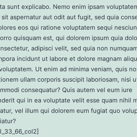
cta sunt explicabo. Nemo enim ipsam voluptate
 sit aspernatur aut odit aut fugit, sed quia con
lores eos qui ratione voluptatem sequi nesciun
rro quisquam est, qui dolorem ipsum quia dolor
nsectetur, adipisci velit, sed quia non numqua
pora incidunt ut labore et dolore magnam aliq
voluptatem. Ut enim ad minima veniam, quis n
tionem ullam corporis suscipit laboriosam, nisi u
ommodi consequatur? Quis autem vel eum iure
derit qui in ea voluptate velit esse quam nihil 
tur, vel illum qui dolorem eum fugiat quo volu
iatur?
l_33_66_col2]