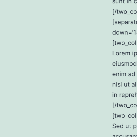
sunt in 
[/two_co
[separat
down=’15
[two_col
Lorem ip
eiusmod 
enim ad 
nisi ut 
in repre
[/two_co
[two_col
Sed ut p
accusan